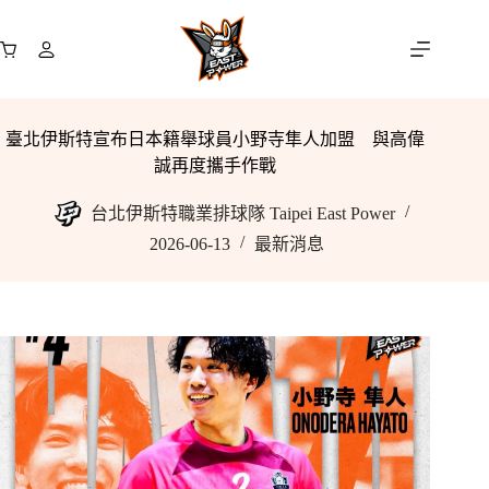
跳
至
購
主
物
要
車
內
臺北伊斯特宣布日本籍舉球員小野寺隼人加盟 與高偉
容
誠再度攜手作戰
台北伊斯特職業排球隊 Taipei East Power
2026-06-13
最新消息