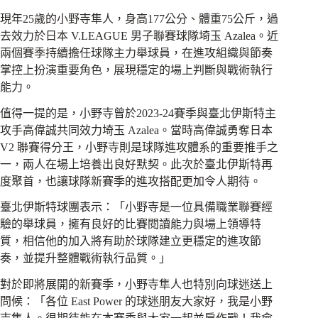
現年25歲的小野寺隼人，身高177公分、體重75公斤，過
去效力於日本 V.LEAGUE 男子聯賽球隊埼玉 Azalea。近
兩個賽季持續擔任球隊主力舉球員，在進攻組織與節奏
掌控上扮演重要角色，展現穩定的場上判斷與戰術執行
能力。
值得一提的是，小野寺曾於2023-24賽季與臺北伊斯特主
攻手高偉誠共同效力埼玉 Azalea。當時高偉誠勇奪日本
V2 聯賽得分王，小野寺則是球隊進攻體系的重要推手之
一，兩人在場上培養出良好默契。此次於臺北伊斯特再
度聚首，也讓球隊新賽季的進攻搭配更加令人期待。
臺北伊斯特球團表示：「小野寺是一位具備職業聯賽經
驗的舉球員，擁有良好的比賽閱讀能力與場上領導特
質，相信他的加入將有助於球隊建立更穩定的進攻節
奏，並提升整體戰術執行品質。」
對於即將展開的新賽季，小野寺隼人也特別向球迷送上
問候：「各位 East Power 的球迷朋友大家好，我是小野