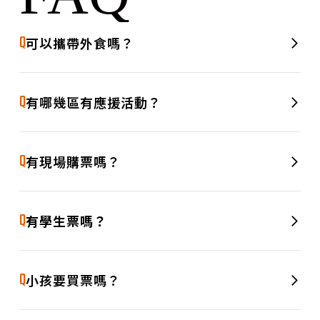
Q
可以攜帶外食嗎？
A
可以的，歡迎攜帶外食進場享用！現場同時也會設有美食攤
位，讓大家看球之餘，也能大快朵頤。
Q
有哪幾區有應援活動？
A
1F 中忍應援席，2F 兩側應援席都有啦啦隊女孩的應援活動
哦！
Q
有現場購票嗎？
A
有的，我們提供現場購票服務，目前僅開放現金結帳，歡迎臨
時起意也能隨時加入我們，一起進場為球員加油！
Q
有學生票嗎？
A
有的，我們有規劃學生專屬票種哦，出場要出示學生證或名牌
哦！
Q
小孩要買票嗎？
若孩童身高超過 110 公分（含），需購票入場。未滿 110 公分