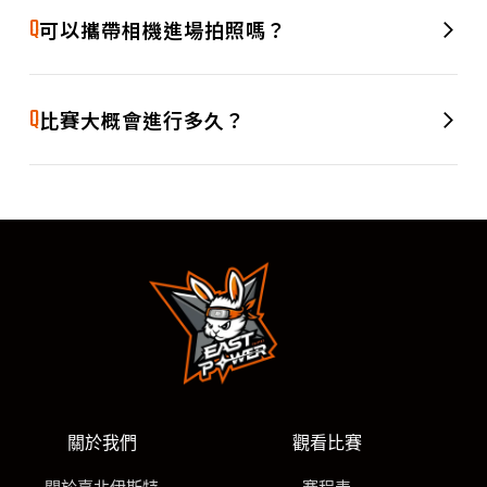
A
的兒童可由一位購票者免費攜帶進場（一位購票者限帶一名兒
Q
可以攜帶相機進場拍照嗎？
童）。提醒您，未購票之兒童恕不提供座位，建議斟酌需求安
排入場方式。
歡迎帶相機進場紀錄每個精彩瞬間！不過請注意，拍照時別影
A
響其他觀眾觀賽，並避免使用閃光燈或腳架等大型設備，以維
Q
比賽大概會進行多久？
持良好觀賞品質。
每場比賽時間依實際對戰情況而異，通常約為 2 至 2.5 小時。
A
建議提早入場，享受完整的開場表演與賽前熱身時光，也別錯
過中場的精彩應援！
關於我們
觀看比賽