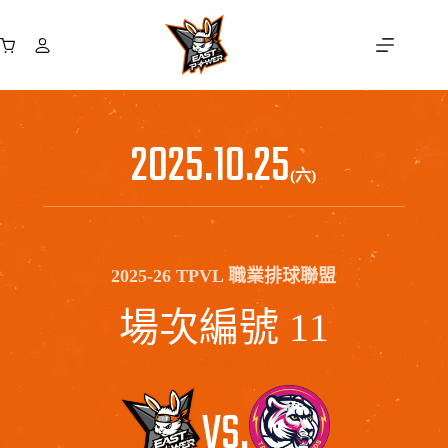
跳
至
購
主
物
要
車
內
容
2025.10.25
(六)
2025-26 TPVL 職業排球聯盟
場次編號 11
VS.