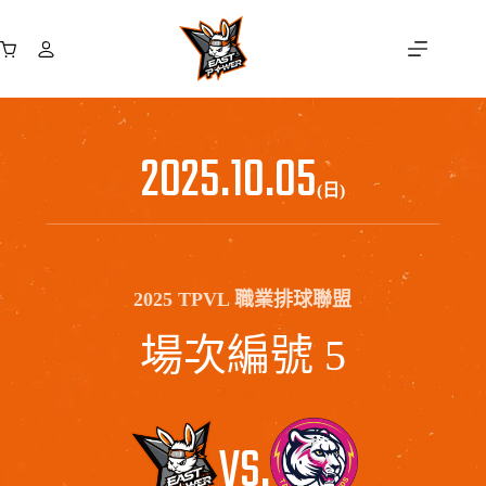
跳
至
購
主
物
要
車
內
容
2025.10.05
(日)
2025 TPVL 職業排球聯盟
場次編號 5
VS.