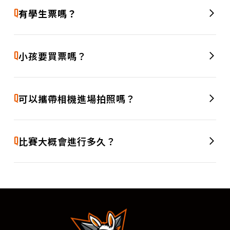
A
時起意也能隨時加入我們，一起進場為球員加油！
Q
有學生票嗎？
A
有的，我們有規劃學生專屬票種哦，出場要出示學生證或名牌
哦！
Q
小孩要買票嗎？
若孩童身高超過 110 公分（含），需購票入場。未滿 110 公分
A
的兒童可由一位購票者免費攜帶進場（一位購票者限帶一名兒
Q
可以攜帶相機進場拍照嗎？
童）。提醒您，未購票之兒童恕不提供座位，建議斟酌需求安
排入場方式。
歡迎帶相機進場紀錄每個精彩瞬間！不過請注意，拍照時別影
A
響其他觀眾觀賽，並避免使用閃光燈或腳架等大型設備，以維
Q
比賽大概會進行多久？
持良好觀賞品質。
每場比賽時間依實際對戰情況而異，通常約為 2 至 2.5 小時。
A
建議提早入場，享受完整的開場表演與賽前熱身時光，也別錯
過中場的精彩應援！