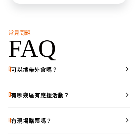
常見問題
FAQ
Q
可以攜帶外食嗎？
A
可以的，歡迎攜帶外食進場享用！現場同時也會設有美食攤
位，讓大家看球之餘，也能大快朵頤。
Q
有哪幾區有應援活動？
A
1F 中忍應援席，2F 兩側應援席都有啦啦隊女孩的應援活動
哦！
Q
有現場購票嗎？
有的，我們提供現場購票服務，目前僅開放現金結帳，歡迎臨