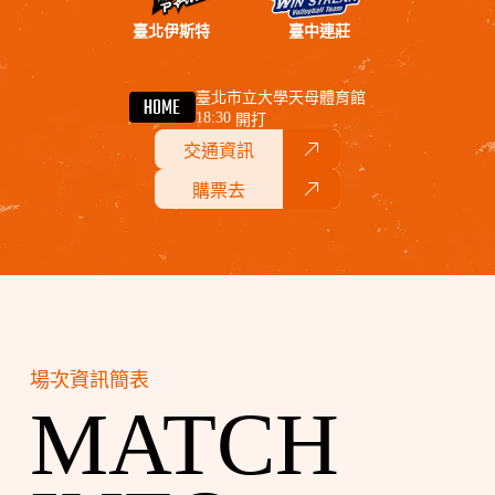
臺北伊斯特
臺中連莊
臺北市立大學天母體育館
HOME
18:30
開打
交通資訊
購票去
場次資訊簡表
MATCH