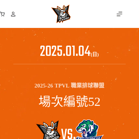
跳
至
購
主
物
要
車
內
容
2025.01.04
(日)
2025-26 TPVL 職業排球聯盟
場次編號52
VS.