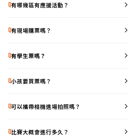
位，讓大家看球之餘，也能大快朵頤。
Q
有哪幾區有應援活動？
A
1F 中忍應援席，2F 兩側應援席都有啦啦隊女孩的應援活動
哦！
Q
有現場購票嗎？
A
有的，我們提供現場購票服務，目前僅開放現金結帳，歡迎臨
時起意也能隨時加入我們，一起進場為球員加油！
Q
有學生票嗎？
A
有的，我們有規劃學生專屬票種哦，出場要出示學生證或名牌
哦！
Q
小孩要買票嗎？
若孩童身高超過 110 公分（含），需購票入場。未滿 110 公分
A
的兒童可由一位購票者免費攜帶進場（一位購票者限帶一名兒
Q
可以攜帶相機進場拍照嗎？
童）。提醒您，未購票之兒童恕不提供座位，建議斟酌需求安
排入場方式。
歡迎帶相機進場紀錄每個精彩瞬間！不過請注意，拍照時別影
A
響其他觀眾觀賽，並避免使用閃光燈或腳架等大型設備，以維
Q
比賽大概會進行多久？
持良好觀賞品質。