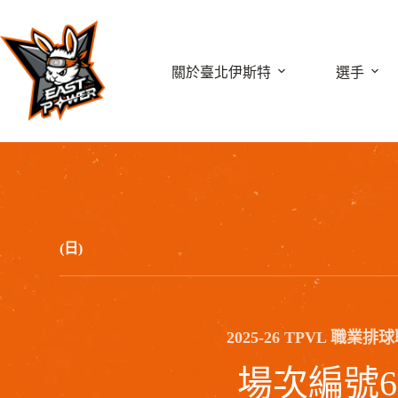
跳
至
主
關於臺北伊斯特
選手
要
內
容
(日)
2025-26 TPVL 職業排
場次編號6