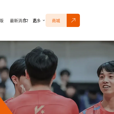
版
最新消息
更多
商城
購
物
車