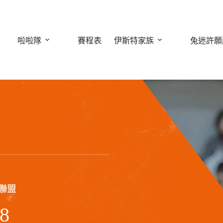
啦啦隊
賽程表
伊斯特家族
兔迷許願
球聯盟
8