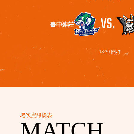
VS.
臺中連莊
18:30
開打
場次資訊簡表
MATCH