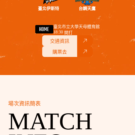
臺北伊斯特
台鋼天鷹
臺北市立大學天母體育館
HOME
18:30
開打
交通資訊
購票去
場次資訊簡表
MATCH