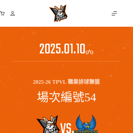
跳
至
購
主
物
要
車
內
容
2025.01.10
(六)
2025-26 TPVL 職業排球聯盟
場次編號54
VS.