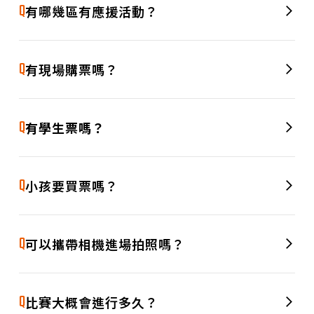
位，讓大家看球之餘，也能大快朵頤。
Q
有哪幾區有應援活動？
A
1F 中忍應援席，2F 兩側應援席都有啦啦隊女孩的應援活動
哦！
Q
有現場購票嗎？
A
有的，我們提供現場購票服務，目前僅開放現金結帳，歡迎臨
時起意也能隨時加入我們，一起進場為球員加油！
Q
有學生票嗎？
A
有的，我們有規劃學生專屬票種哦，出場要出示學生證或名牌
哦！
Q
小孩要買票嗎？
若孩童身高超過 110 公分（含），需購票入場。未滿 110 公分
A
的兒童可由一位購票者免費攜帶進場（一位購票者限帶一名兒
Q
可以攜帶相機進場拍照嗎？
童）。提醒您，未購票之兒童恕不提供座位，建議斟酌需求安
排入場方式。
歡迎帶相機進場紀錄每個精彩瞬間！不過請注意，拍照時別影
A
響其他觀眾觀賽，並避免使用閃光燈或腳架等大型設備，以維
Q
比賽大概會進行多久？
持良好觀賞品質。