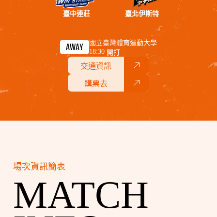
臺中連莊
臺北伊斯特
國立臺灣體育運動大學
AWAY
18:30
開打
交通資訊
購票去
場次資訊簡表
MATCH