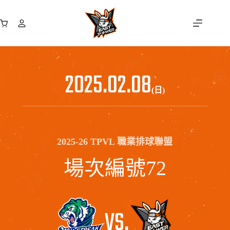
跳
至
購
主
物
要
車
內
容
2025.02.08
(日)
2025-26 TPVL 職業排球聯盟
場次編號72
VS.