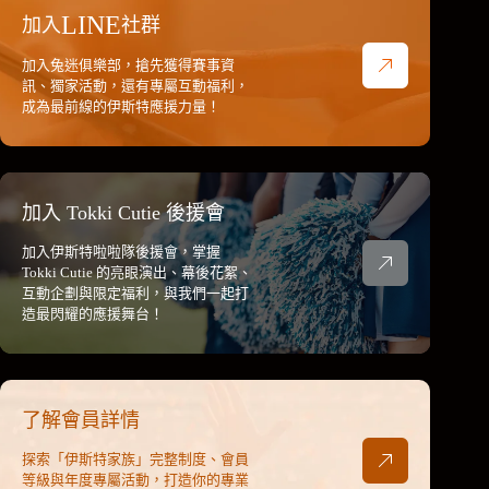
LINE
加入
社群
加入兔迷俱樂部，搶先獲得賽事資
訊、獨家活動，還有專屬互動福利，
成為最前線的伊斯特應援力量！
加入 Tokki Cutie 後援會
加入伊斯特啦啦隊後援會，掌握
Tokki Cutie 的亮眼演出、幕後花絮、
互動企劃與限定福利，與我們一起打
造最閃耀的應援舞台！
了解會員詳情
探索「伊斯特家族」完整制度、會員
等級與年度專屬活動，打造你的專業