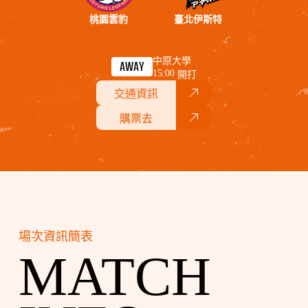
桃園雲豹
臺北伊斯特
中原大學
AWAY
15:00
開打
交通資訊
購票去
場次資訊簡表
MATCH