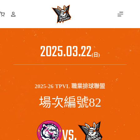
跳
至
購
主
物
要
車
內
容
2025.03.22
(日)
2025-26 TPVL 職業排球聯盟
場次編號82
VS.