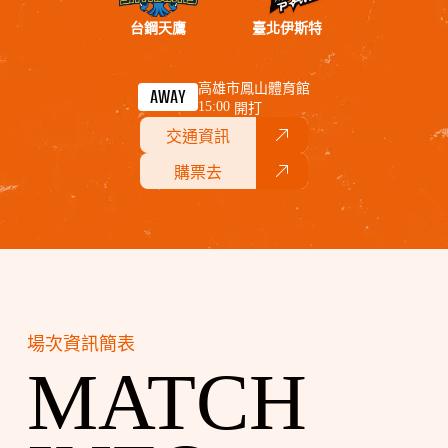
台鋼天鷹
臺北伊斯特
高雄市鳳山體育館
AWAY
15:00
開打
交通資訊
購票去
場次資訊簡表
MATCH