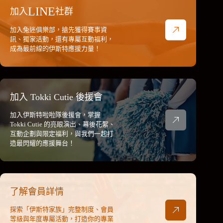
LINE
加入
社群
加入兔迷俱樂部，搶先獲得賽事資
訊、獨家活動，還有專屬互動福利，
成為最前線的伊斯特應援力量！
加入 Tokki Cutie 後援會
加入伊斯特啦啦隊後援會，掌握
Tokki Cutie 的亮眼演出、幕後花絮、
互動企劃與限定福利，與我們一起打
造最閃耀的應援舞台！
了解會員詳情
探索「伊斯特家族」完整制度、會員
等級與年度專屬活動，打造你的專業