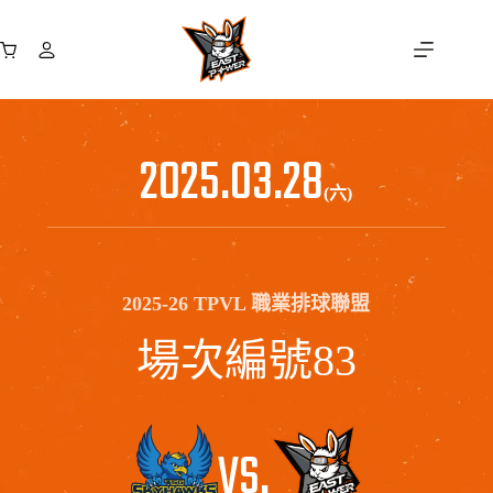
跳
至
購
主
物
要
車
內
容
2025.03.28
(六)
2025-26 TPVL 職業排球聯盟
場次編號83
VS.