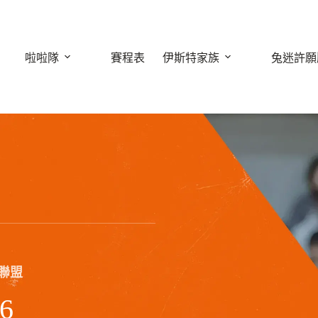
啦啦隊
賽程表
伊斯特家族
兔迷許願
球聯盟
6