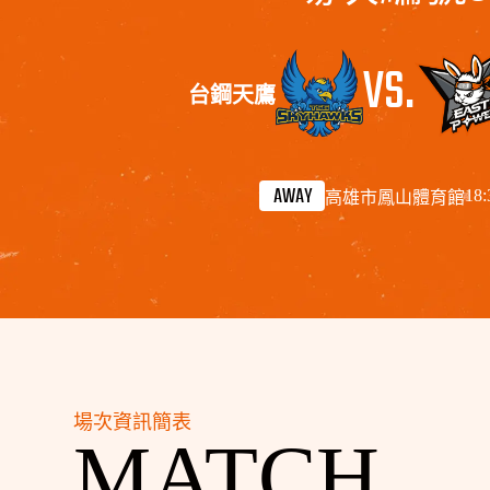
VS.
台鋼天鷹
AWAY
18:
高雄市鳳山體育館
場次資訊簡表
MATCH