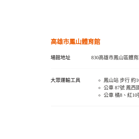
高雄市鳳山體育館
場館地址
830高雄市鳳山區體育
大眾運輸工具
鳳山站 步行 約
公車 87號 鳳
公車 橘8、紅1