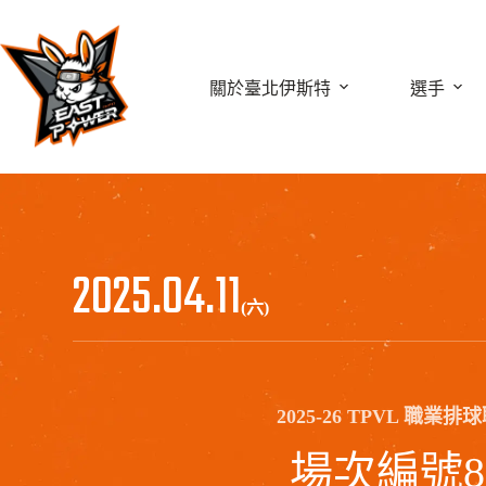
跳
至
主
關於臺北伊斯特
選手
要
內
容
2025.04.11
(六)
2025-26 TPVL 職業排
場次編號8