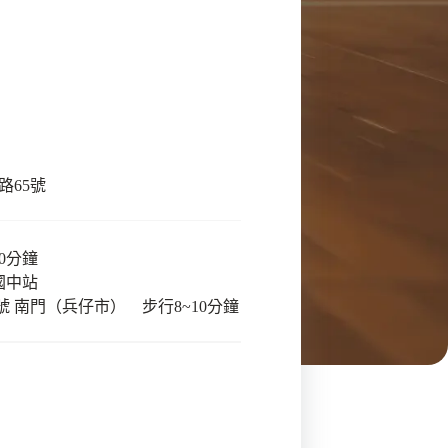
路65號
10分鐘
西國中站
0號 南門（兵仔市） 步行8~10分鐘