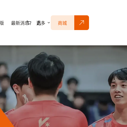
版
最新消息
更多
商城
購
物
車