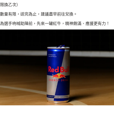
限換乙次）
數量有限，送完為止，建議盡早前往兌換。
為選手吶喊助陣前，先來一罐紅牛，精神飽滿、應援更有力！