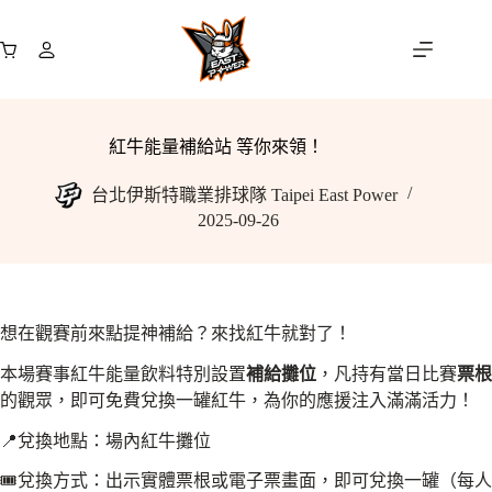
跳
至
購
主
物
要
車
內
容
紅牛能量補給站 等你來領！
台北伊斯特職業排球隊 Taipei East Power
2025-09-26
想在觀賽前來點提神補給？來找紅牛就對了！
本場賽事紅牛能量飲料特別設置
補給攤位
，凡持有當日比賽
票根
的觀眾，即可免費兌換一罐紅牛，為你的應援注入滿滿活力！
📍兌換地點：場內紅牛攤位
🎟兌換方式：出示實體票根或電子票畫面，即可兌換一罐（每人