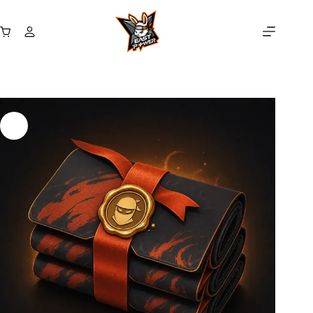
跳
至
購
主
物
要
車
內
容