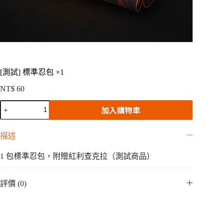
[測試] 標準忍包 ×1
NT$
60
[測
加入購物車
試]
標
描述
準
忍
1 包標準忍包，附贈紅利查克拉（測試商品）
包
×1
數
評價 (0)
量