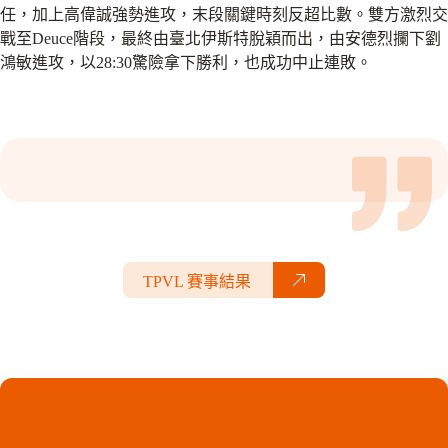
任，加上高偉誠強勢進攻，末段關鍵時刻反超比數。雙方激烈交
戰至Deuce階段，最終由臺北伊斯特脫穎而出，由安德烈攔下劉
鴻敏進攻，以28:30驚險拿下勝利，也成功中止連敗。
TPVL 賽事結果