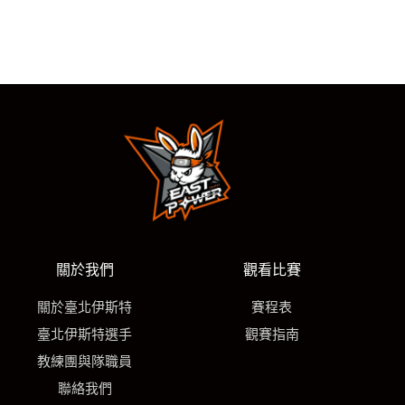
關於我們
觀看比賽
關於臺北伊斯特
賽程表
臺北伊斯特選手
觀賽指南
教練團與隊職員
聯絡我們