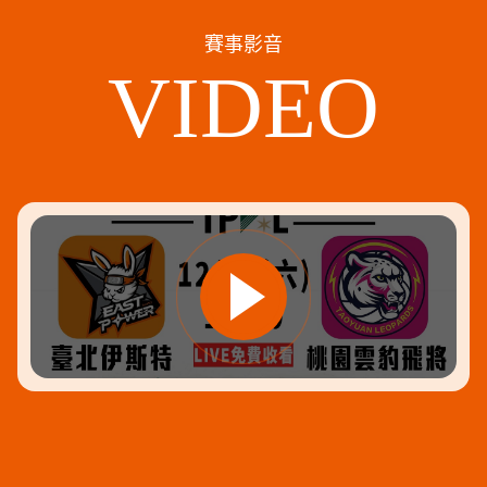
賽事影音
VIDEO