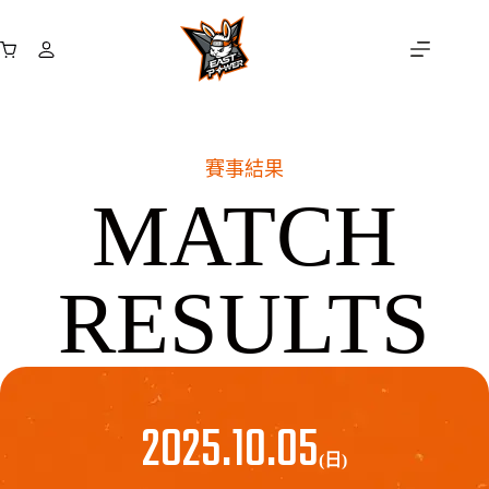
跳
至
購
主
物
要
車
內
容
賽事結果
MATCH
RESULTS
2025.10.05
(日)