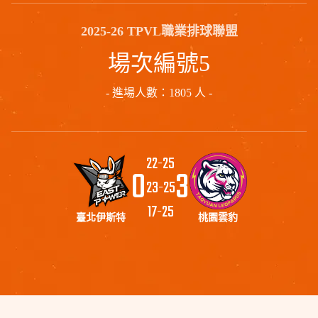
2025-26 TPVL職業排球聯盟
場次編號5
- 進場人數：1805 人 -
22
-
25
0
3
23
-
25
17
-
25
臺北伊斯特
桃園雲豹