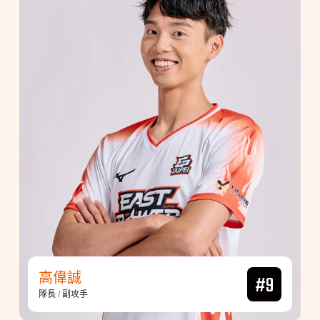
高偉誠
#9
隊長 / 副攻手