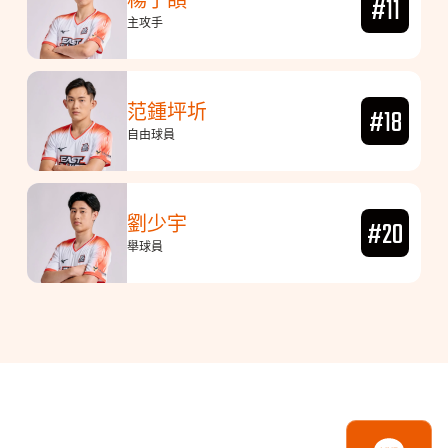
楊子頡
#11
主攻手
范鍾坪圻
#18
自由球員
劉少宇
#20
舉球員