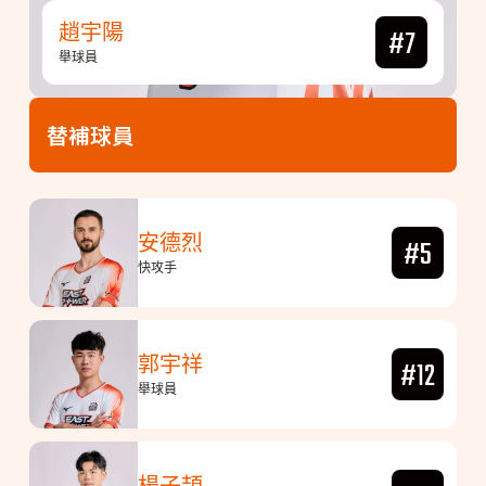
趙宇陽
#7
舉球員
替補球員
安德烈
#5
快攻手
郭宇祥
#12
舉球員