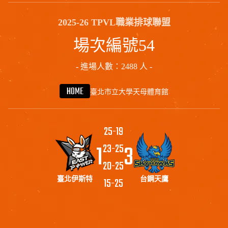
2025-26 TPVL職業排球聯盟
場次編號54
- 進場人數：2488 人 -
HOME
臺北市立大學天母體育館
25
-
19
1
3
23
-
25
20
-
25
臺北伊斯特
15
-
25
台鋼天鷹