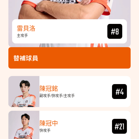
雷貝洛
#8
主攻手
替補球員
陳冠銘
#4
副攻手/快攻手/主攻手
陳冠中
#21
快攻手