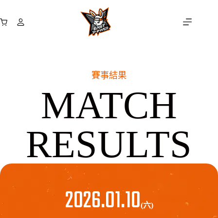
跳
至
購
主
物
要
車
內
容
賽事結果
MATCH
RESULTS
2026.01.10
(六)