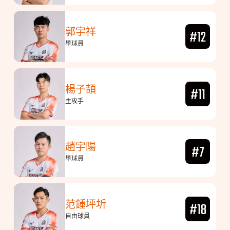
郭宇祥
#12
舉球員
楊子頡
#11
主攻手
趙宇陽
#7
舉球員
范鍾坪圻
#18
自由球員