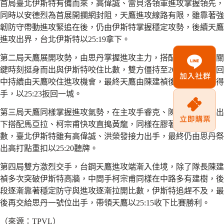
首局臺北伊斯特有備而來，高偉誠、雷貝洛領軍進攻掌握領先，
同時以安德烈為首展開攔網封阻，天鷹進攻線路有限，雖靠著強
韌防守帶動進攻緊追在後，仍由伊斯特掌握穩定攻勢，後續天鷹
進攻出界，台北伊斯特以25:19拿下。
第二局天鷹展開攻勢，由思丹掌握進攻主力，搭配隊長陳建禎關
鍵時刻挺身而出與伊斯特咬住比數，雙方僵持至20分大關，來回
中持續由天鷹咬住進攻機會，最終天鷹由陳建禎後排起飛進攻得
手，以25:23扳回一城。
第三局天鷹同樣掌握進攻氣勢，在主攻手睿克、陳建禎穩定輸出
下搭配馬亞拉、柯宗甫快攻直搗黃龍，同樣在膠著之下拉開比
數，臺北伊斯特雖有高偉誠、洪榮發接力出手，最終仍由思丹祭
出高打點重扣以25:20聽牌。
第四局雙方激烈交手，台鋼天鷹進攻端漸入佳境，除了隊長陳建
禎多次突破伊斯特高牆，中間手柯宗甫同樣在中路多有建樹，後
段逐漸靠著穩定防守與進攻逐漸拉開比數，伊斯特追趕不及，最
後再交給思丹一號位出手，帶領天鷹以25:15收下比賽勝利。
（來源：TPVL）