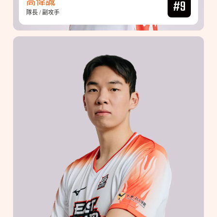
高偉誠
#9
隊長 / 副攻手