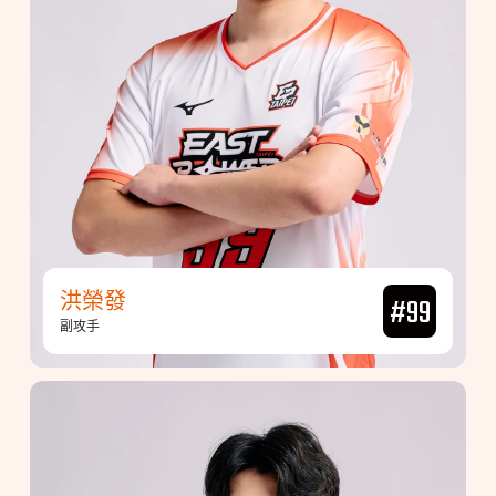
洪榮發
#99
副攻手