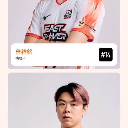
曾祥銘
#14
快攻手