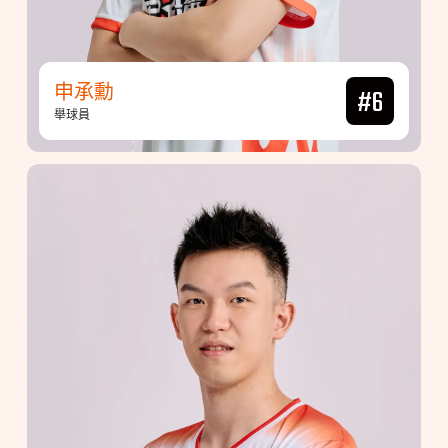
申承勳
#6
舉球員