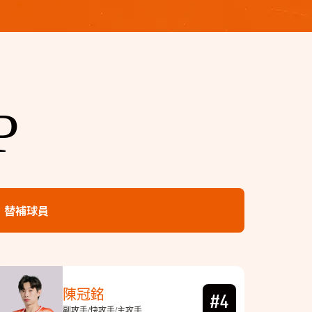
P
替補球員
陳冠銘
#4
副攻手/快攻手/主攻手