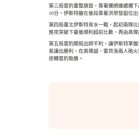
第三局雲豹重整旗鼓，靠著攔網連續攔下
10分，伊斯特雖在後段靠著洪榮發副位出
第四局臺北伊斯特背水一戰，起初兩隊比
進攻突破下最後順利超前比數，再由高偉誠Tou
第五局雲豹開局出師不利，讓伊斯特掌握進
易讓出勝利，在高偉誠、雷貝洛兩人砲火
逆轉雲豹取勝。