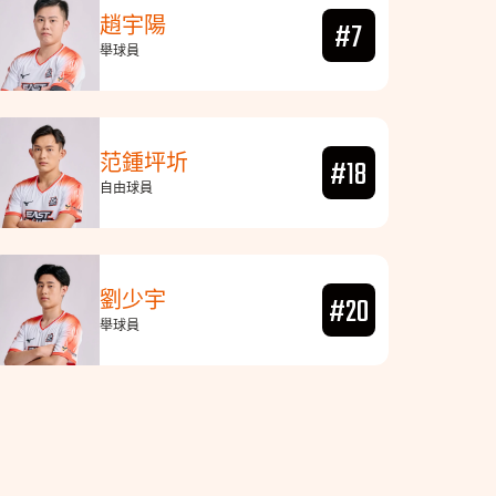
趙宇陽
#7
舉球員
范鍾坪圻
#18
自由球員
劉少宇
#20
舉球員