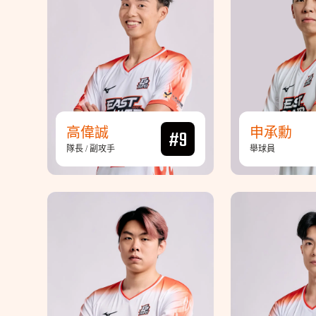
高偉誠
申承勳
#9
隊長 / 副攻手
舉球員