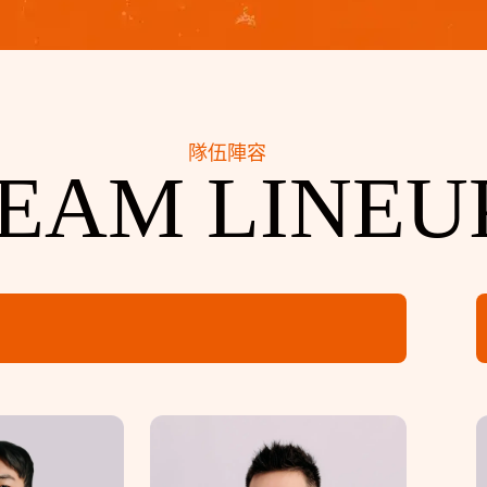
隊伍陣容
EAM LINEU