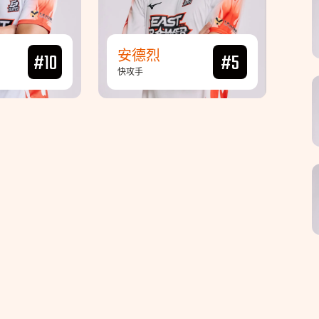
安德烈
#10
#5
快攻手