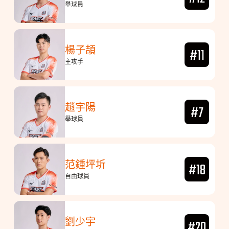
舉球員
楊子頡
#11
主攻手
趙宇陽
#7
舉球員
范鍾坪圻
#18
自由球員
劉少宇
#20