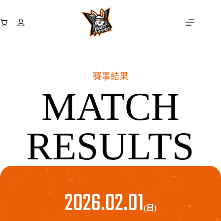
跳
至
購
主
物
要
車
內
容
賽事結果
MATCH
RESULTS
2026.02.01
(日)