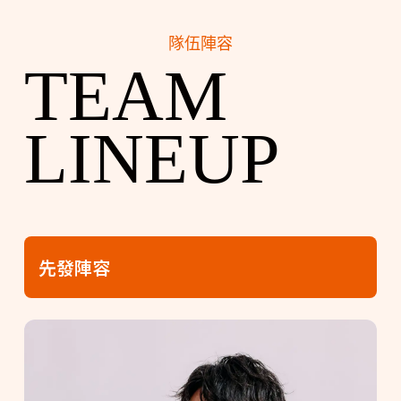
隊伍陣容
TEAM
LINEUP
先發陣容