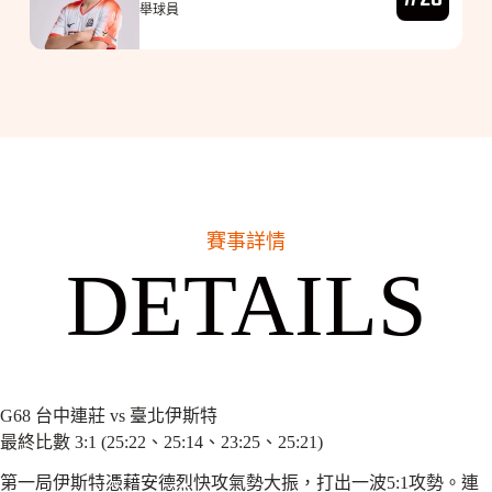
舉球員
賽事詳情
DETAILS
G68 台中連莊 vs 臺北伊斯特
最終比數 3:1 (25:22、25:14、23:25、25:21)
第一局伊斯特憑藉安德烈快攻氣勢大振，打出一波5:1攻勢。連