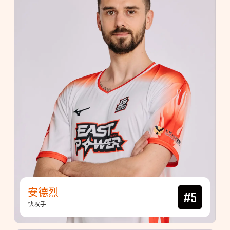
安德烈
#5
快攻手