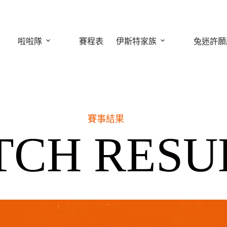
啦啦隊
賽程表
伊斯特家族
兔迷許願
賽事結果
TCH RESU