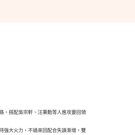
路，搭配吳宗軒、汪秉勳等人進攻要回領
持強大火力，不過來回配合失誤漸增，雙