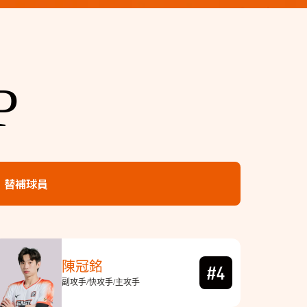
P
替補球員
陳冠銘
#4
副攻手/快攻手/主攻手