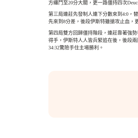
方纏鬥至20分大關，更一路僵持四次Deu
第三局連莊先發制人連下分數來到4:0
先來到8分差，後段伊斯特雖搶攻止血，更
第四局雙方回歸僵持階段，連莊靠著強勢
得手，伊斯特人人皆兵緊追在後，後段兩隊
34:32驚險手住主場勝利。