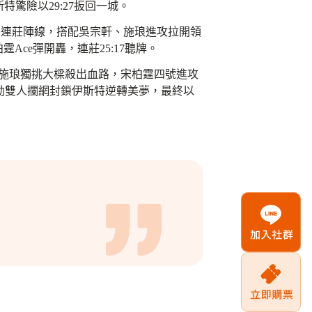
驚險以29:27扳回一城。
固連莊陣線，搭配吳宗軒、施琅進攻拉開領
ce彈開轟，連莊25:17聽牌。
施琅獨挑大樑殺出血路，宋柏霆四號進攻
秉勳雙人攔網封鎖伊斯特逆轉美夢，最終以