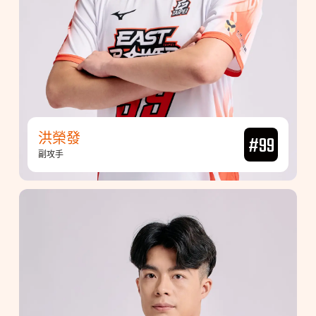
洪榮發
#99
副攻手