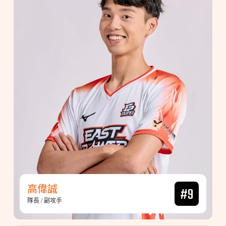
高偉誠
#9
隊長 / 副攻手