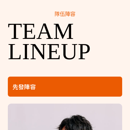
隊伍陣容
TEAM
LINEUP
先發陣容