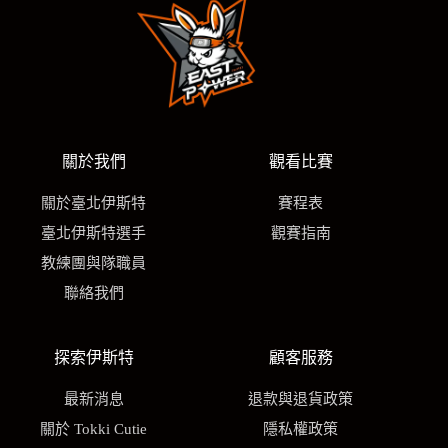
關於我們
觀看比賽
關於臺北伊斯特
賽程表
臺北伊斯特選手
觀賽指南
教練團與隊職員
聯絡我們
探索伊斯特
顧客服務
最新消息
退款與退貨政策
關於 Tokki Cutie
隱私權政策