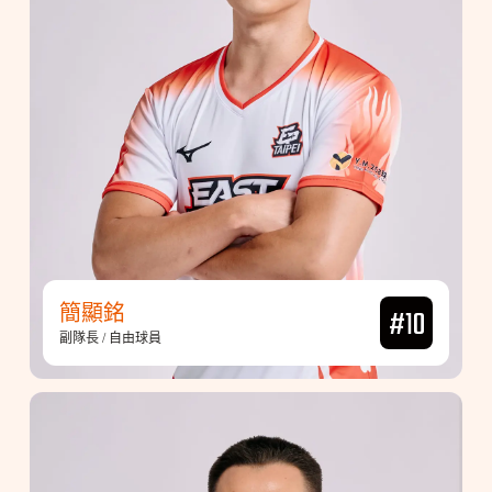
簡顯銘
#10
副隊長 / 自由球員