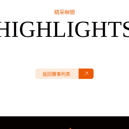
精采瞬間
HIGHLIGHT
返回賽事列表