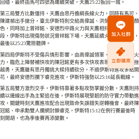
回穩，最終由馬可四號為連續突破，天鷹25:22扳回一城。
第三局雙方比數僵持，天鷹由思丹擔綱長線火力，同時有馬可、
陳建禎出手搶分，臺北伊斯特則交給高偉誠、洪榮發進攻還以顏
色，同時加上曾祥銘、安德烈中路火力與天鷹相持，膠著至後
段，伊斯特出現傷勢狀況曾祥銘下場，天鷹延續火力一舉拿下，
最後以25:23驚險聽牌。
第四局伊斯特不受傷兵情形影響，由高偉誠領軍、洪榮發加強火
力，臨危上陣替補快攻的陳冠銘更有多次快攻表現，伊斯特越挫
越勇，天鷹雖有思丹獨挑大樑持續砍分，不過伊斯特進攻多點開
花，最終安德烈攔下睿克進攻，伊斯特強勢以25:16延長戰線。
第五局雙方激烈交手，伊斯特靠著多點攻勢掌握分數，天鷹則持
續以邊線出手為主緊追在後，伊斯特展現堅韌的防守實力帶動進
攻，關鍵時刻天鷹進攻配合出現致命失誤錯失逆轉機會，最終陳
冠銘、申承勳雙人攔網封鎖睿克，伊斯特15:12在例行賽最後時
刻開胡，也為季後賽再添變數。