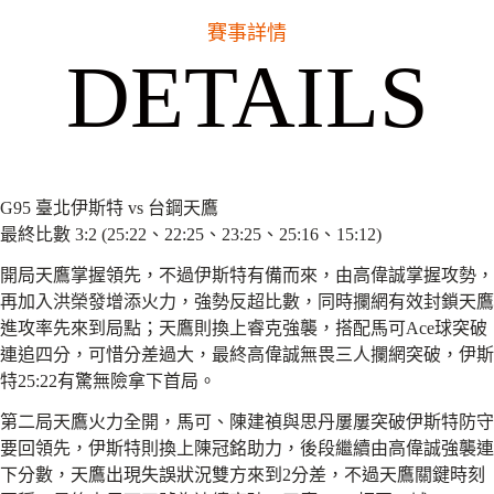
賽事詳情
DETAILS
G95 臺北伊斯特 vs 台鋼天鷹
最終比數 3:2 (25:22、22:25、23:25、25:16、15:12)
開局天鷹掌握領先，不過伊斯特有備而來，由高偉誠掌握攻勢，
再加入洪榮發增添火力，強勢反超比數，同時攔網有效封鎖天鷹
進攻率先來到局點；天鷹則換上睿克強襲，搭配馬可Ace球突破
連追四分，可惜分差過大，最終高偉誠無畏三人攔網突破，伊斯
特25:22有驚無險拿下首局。
第二局天鷹火力全開，馬可、陳建禎與思丹屢屢突破伊斯特防守
要回領先，伊斯特則換上陳冠銘助力，後段繼續由高偉誠強襲連
下分數，天鷹出現失誤狀況雙方來到2分差，不過天鷹關鍵時刻