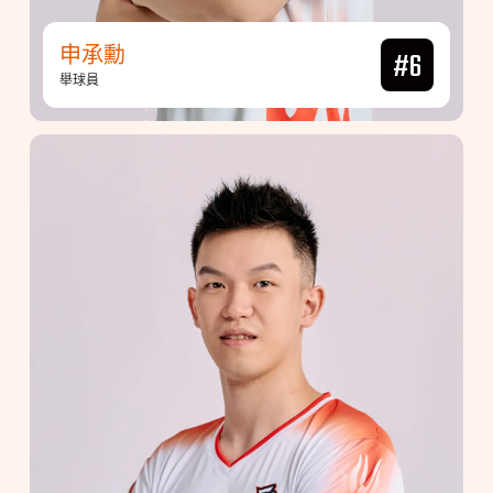
申承勳
#6
舉球員