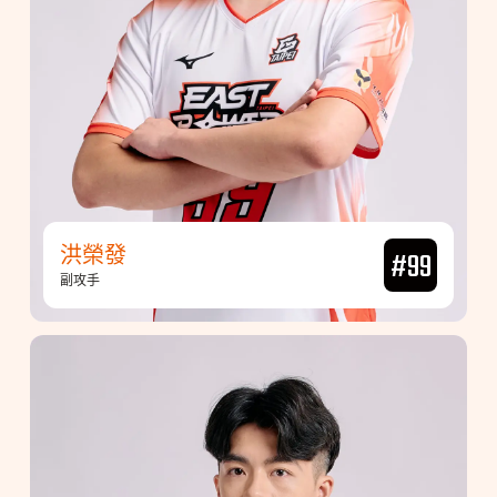
洪榮發
#99
副攻手