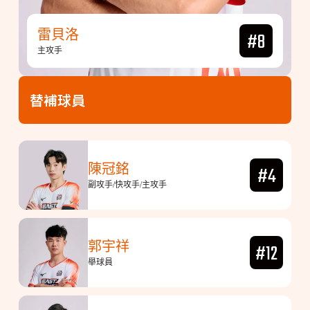
雷貝洛
#8
主攻手
替補球員
陳冠銘
#4
副攻手/快攻手/主攻手
郭宇祥
#12
舉球員