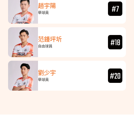
趙宇陽
#7
舉球員
范鍾坪圻
#18
自由球員
劉少宇
#20
舉球員