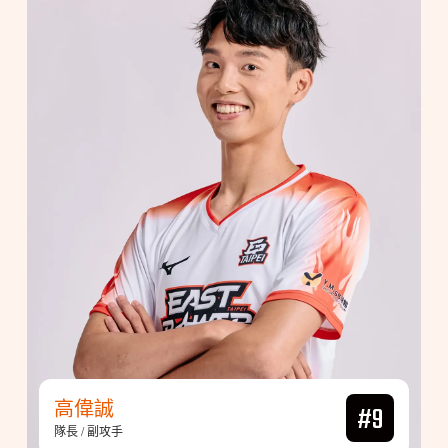
高偉誠
#9
隊長 / 副攻手