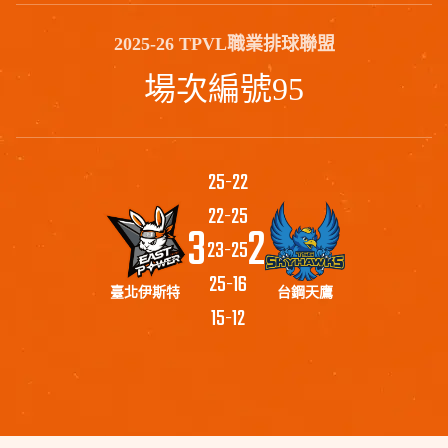
2025-26 TPVL職業排球聯盟
場次編號95
25
-
22
22
-
25
3
2
23
-
25
25
-
16
臺北伊斯特
台鋼天鷹
15
-
12