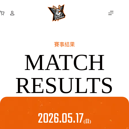
跳
至
購
主
物
要
車
內
容
賽事結果
MATCH
RESULTS
2026.05.17
(日)