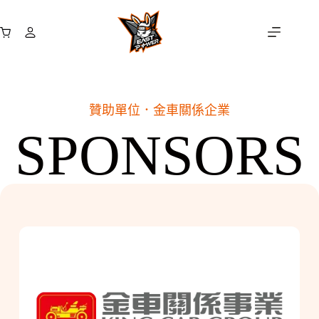
跳
至
購
主
物
要
車
內
容
贊助單位．
金車關係企業
SPONSORS