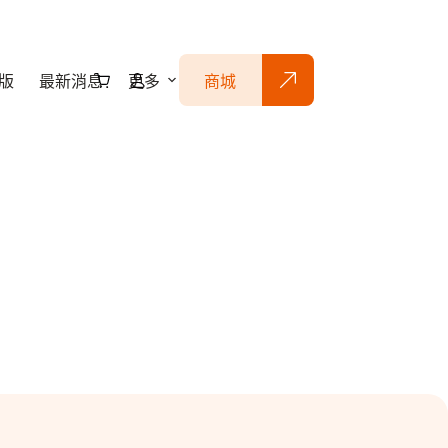
版
最新消息
更多
商城
購
物
車
S