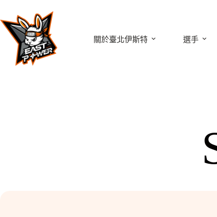
跳
至
主
關於臺北伊斯特
選手
要
內
容