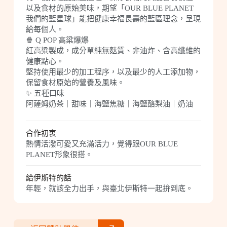
以及食材的原始美味，期望「OUR BLUE PLANET
我們的藍星球」能把健康幸福長壽的藍區理念，呈現
給每個人。
🍿 Q POP 高粱爆爆
紅高粱製成，成分單純無麩質、非油炸、含高纖維的
健康點心。
堅持使用最少的加工程序，以及最少的人工添加物，
保留食材原始的營養及風味。
✨ 五種口味
阿薩姆奶茶｜甜味｜海鹽焦糖｜海鹽酪梨油｜奶油
合作初衷
熱情活潑可愛又充滿活力，覺得跟OUR BLUE
PLANET形象很搭。
給伊斯特的話
年輕，就該全力出手，與臺北伊斯特一起拚到底。