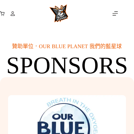
跳
至
購
主
物
要
車
內
容
贊助單位．
OUR BLUE PLANET 我們的藍星球
SPONSORS