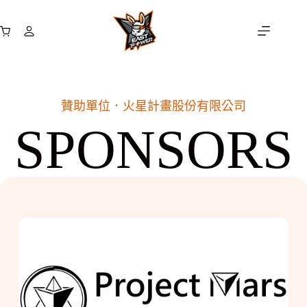
跳
至
購
主
物
要
車
內
容
贊助單位．
火星計畫股份有限公司
SPONSORS