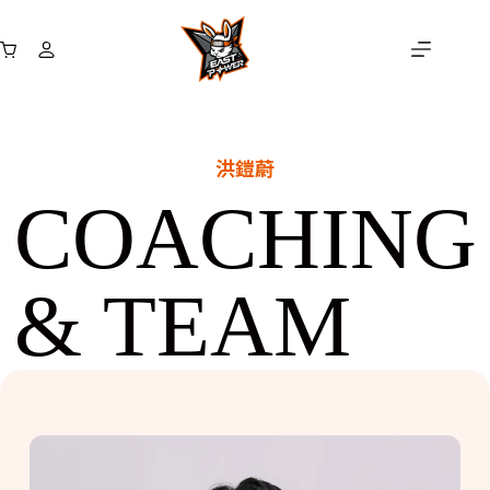
跳
至
購
主
物
要
車
內
容
洪鎧蔚
COACHING
& TEAM