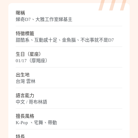
777
暱稱
娣奇D7、大雅工作室娣基主
特徵標籤
甜酷系、互動感十足、金魚腦、不出事就不是D7
生日（星座）
01/17（摩羯座）
出生地
台灣 雲林
語言能力
中文 / 哥布林語
擅長風格
K-Pop 、宅舞、帶動
特長