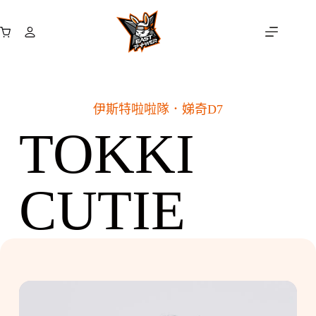
跳
至
購
主
物
要
車
內
容
伊斯特啦啦隊．
娣奇D7
TOKKI
CUTIE