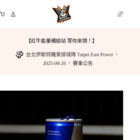
跳
至
購
主
物
要
車
內
【紅牛能量補給站 等你來領！】
容
台北伊斯特職業排球隊 Taipei East Power
2025-09-26
賽事公告