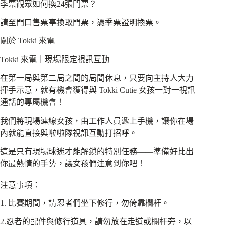
季票觀眾如何換24張門票？
請至門口售票亭換取門票，憑季票證明換票。
關於 Tokki 來電
Tokki 來電｜現場限定視訊互動
在第一局與第二局之間的局間休息，只要向主持人大力
揮手示意，就有機會獲得與 Tokki Cutie 女孩一對一視訊
通話的專屬機會！
我們將現場連線女孩，由工作人員遞上手機，讓你在場
內就能直接與啦啦隊視訊互動打招呼。
這是只有現場球迷才能解鎖的特別任務——準備好比出
你最熱情的手勢，讓女孩們注意到你吧！
注意事項：
1. 比賽期間，請忍者們坐下修行，勿倚靠欄杆。
2.忍者的配件與修行道具，請勿放在走道或欄杆旁，以