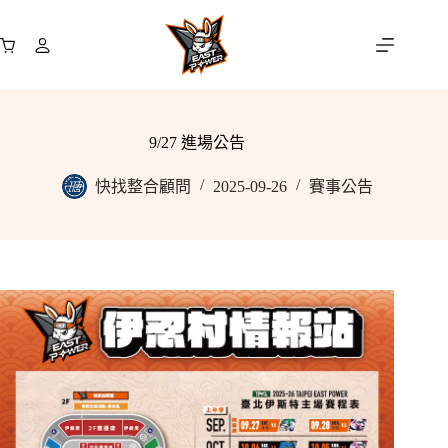
跳
至
購
主
物
要
車
內
容
9/27 進場公告
快找整合顧問
2025-09-26
賽事公告