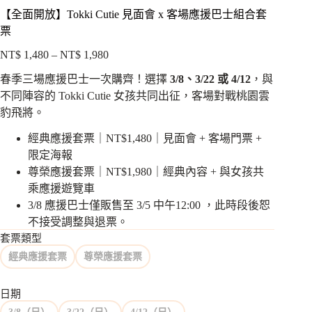
【全面開放】Tokki Cutie 見面會 x 客場應援巴士組合套
票
NT$
1,480
–
NT$
1,980
價
格
春季三場應援巴士一次購齊！選擇
3/8、3/22 或 4/12
，與
範
不同陣容的 Tokki Cutie 女孩共同出征，客場對戰桃園雲
圍：
豹飛將。
NT$ 1,480
到
經典應援套票｜NT$1,480｜見面會 + 客場門票 +
NT$ 1,980
限定海報
尊榮應援套票｜NT$1,980｜經典內容 + 與女孩共
乘應援遊覽車
3/8 應援巴士僅販售至 3/5 中午12:00 ，此時段後恕
不接受調整與退票。
套票類型
經典應援套票
尊榮應援套票
日期