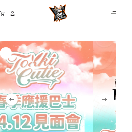
【全面開放】Tokki Cutie 見面會 x 客場應援巴士組合套票
跳
選擇規格
NT$
1,480
–
NT$
1,980
價
至
此
尚有庫存
格
購
主
產
範
物
要
品
圍：
車
內
有
NT$ 1,480
容
多
到
種
NT$ 1,980
款
式。
可
在
產
品
頁
面
選
擇
選