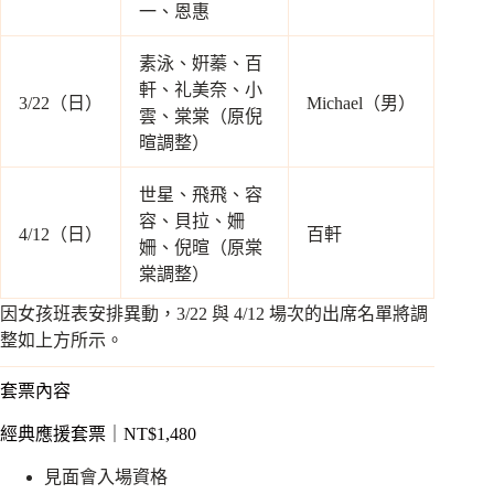
一、恩惠
數
量
素泳、姸蓁、百
軒、礼美奈、小
3/22（日）
Michael（男）
雲、棠棠（原倪
暄調整）
世星、飛飛、容
容、貝拉、姍
4/12（日）
百軒
姍、倪暄（原棠
棠調整）
因女孩班表安排異動，3/22 與 4/12 場次的出席名單將調
整如上方所示。
套票內容
經典應援套票｜NT$1,480
見面會入場資格