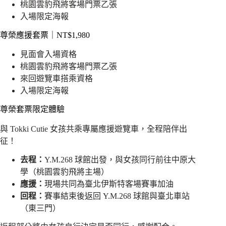
桃園雲豹飛將客場門票乙張
入場限定海報
尊榮應援套票｜NT$1,980
見面會入場資格
桃園雲豹飛將客場門票乙張
來回遊覽車搭乘資格
入場限定海報
尊榮套票限定體驗
與 Tokki Cutie 女孩共乘專屬應援遊覽車，全程陪伴出
征！
去程：
Y.M.268 球館出發，與女孩同行前往中原大
學（桃園雲豹飛將主場）
應援：
現場共同為臺北伊斯特客場賽事加油
回程：
賽事結束後返回 Y.M.268 球館與臺北車站
（東三門）