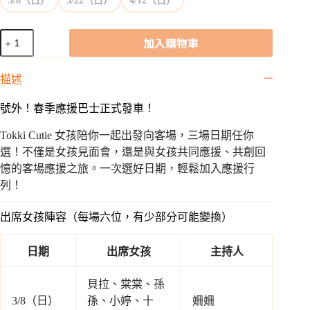
3/8（日）
3/22（日）
4/12（日）
【全
加入購物車
面
開
描述
放】
Tokki
Cutie
號外！春季應援巴士正式發車！
見
面
Tokki Cutie 女孩陪你一起出發向客場，三場日期任你
會
選！不僅是女孩見面會，還是與女孩共同應援、共創回
x
憶的客場應援之旅。一次選好日期，輕鬆加入應援行
客
列！
場
應
出席女孩陣容（每場六位，有少部分可能變換）
援
巴
士
日期
出席女孩
主持人
組
合
貝拉、棠棠、孫
套
3/8（日）
孫、小婷、十
姍姍
票