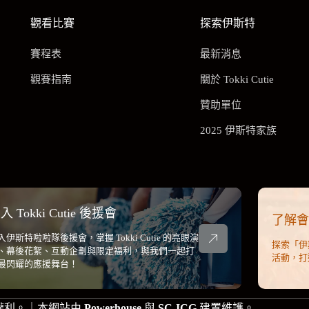
觀看比賽
探索伊斯特
賽程表
最新消息
觀賽指南
關於 Tokki Cutie
贊助單位
2025 伊斯特家族
入 Tokki Cutie 後援會
了解
入伊斯特啦啦隊後援會，掌握 Tokki Cutie 的亮眼演
探索「伊
、幕後花絮、互動企劃與限定福利，與我們一起打
活動，打
最閃耀的應援舞台！
留一切權利。｜本網站由
Powerhouse
與
SC-ICG
建置維護。