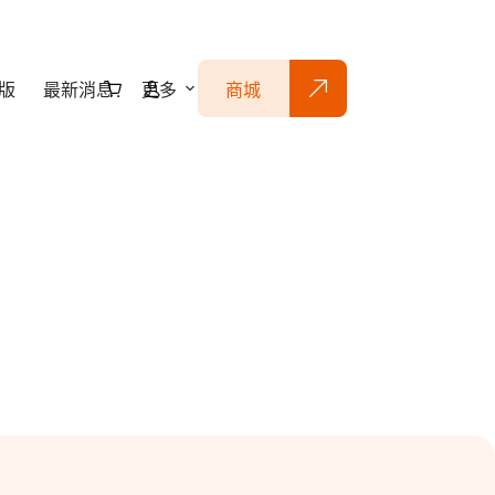
版
最新消息
更多
商城
購
物
車
S