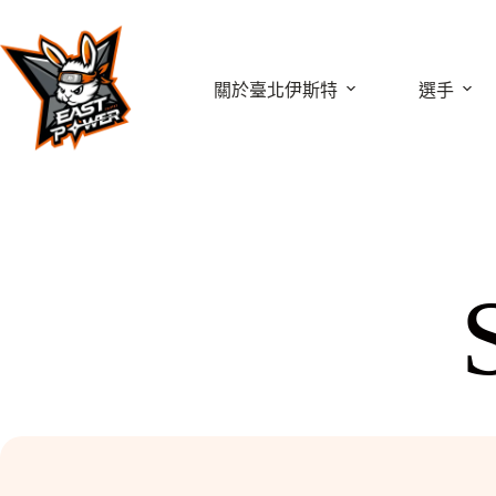
跳
至
主
關於臺北伊斯特
選手
要
內
容