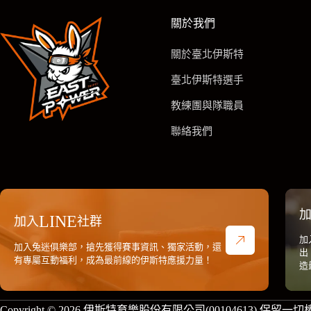
關於我們
關於臺北伊斯特
臺北伊斯特選手
教練團與隊職員
聯絡我們
加
LINE
加入
社群
加
加入兔迷俱樂部，搶先獲得賽事資訊、獨家活動，還
出
有專屬互動福利，成為最前線的伊斯特應援力量！
造
Copyright © 2026 伊斯特育樂股份有限公司(00104613) 保