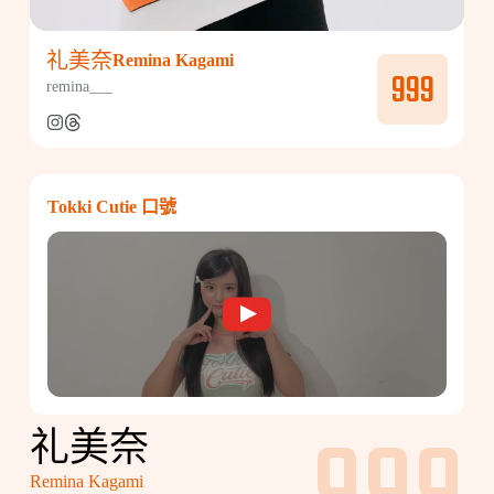
礼美奈
Remina Kagami
999
remina___
Tokki Cutie 口號
礼美奈
Remina Kagami