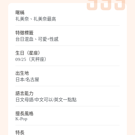
999
暱稱
礼美奈、礼美奈最高
特徵標籤
台日混血、可愛+性感
生日（星座）
09/25（天秤座）
出生地
日本/名古屋
語言能力
日文母語/中文可以/英文一點點
擅長風格
K-Pop
特長