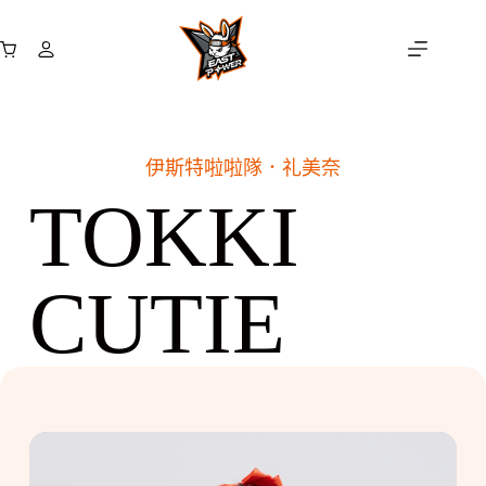
跳
至
購
主
物
要
車
內
容
伊斯特啦啦隊．
礼美奈
TOKKI
CUTIE