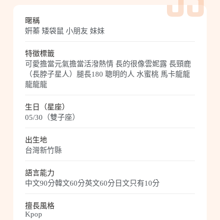
53
暱稱
姸蓁 矮袋鼠 小朋友 妹妹
特徵標籤
可愛擔當元氣擔當活潑熱情 長的很像雲妮露 長頸鹿
（長脖子星人）腿長180 聰明的人 水蜜桃 馬卡龍龍
龍龍龍
生日（星座）
05/30（雙子座）
出生地
台灣新竹縣
語言能力
中文90分韓文60分英文60分日文只有10分
擅長風格
Kpop