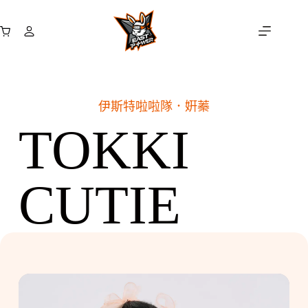
跳
至
購
主
物
要
車
內
容
伊斯特啦啦隊．
姸蓁
TOKKI
CUTIE