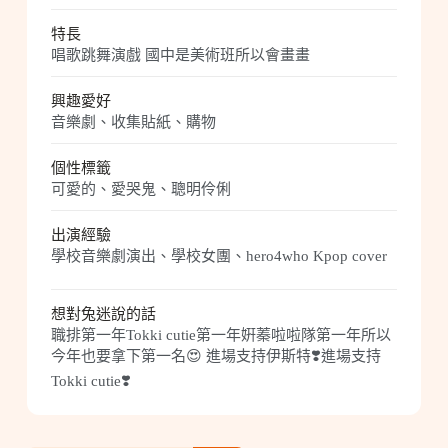
特長
唱歌跳舞演戲 國中是美術班所以會畫畫
興趣愛好
音樂劇、收集貼紙、購物
個性標籤
可愛的、愛哭鬼、聰明伶俐
出演經驗
學校音樂劇演出、學校女團、hero4who Kpop cover
想對兔迷說的話
職排第一年Tokki cutie第一年姸蓁啦啦隊第一年所以
今年也要拿下第一名😍 進場支持伊斯特❣️進場支持
Tokki cutie❣️