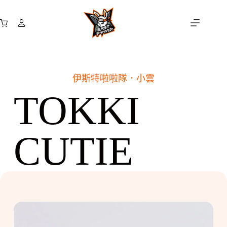
跳
至
購
主
物
要
車
內
容
伊斯特啦啦隊．
小雲
TOKKI
CUTIE