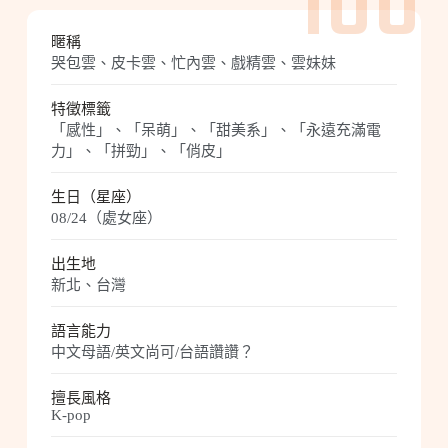
100
暱稱
哭包雲、皮卡雲、忙內雲、戲精雲、雲妹妹
特徵標籤
「感性」、「呆萌」、「甜美系」、「永遠充滿電
力」、「拼勁」、「俏皮」
生日（星座）
08/24（處女座）
出生地
新北、台灣
語言能力
中文母語/英文尚可/台語讚讚？
擅長風格
K-pop