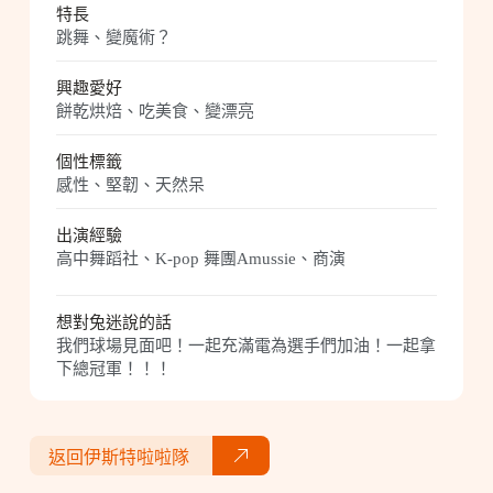
特長
跳舞、變魔術？
興趣愛好
餅乾烘焙、吃美食、變漂亮
個性標籤
感性、堅韌、天然呆
出演經驗
高中舞蹈社、K-pop 舞團Amussie、商演
想對兔迷說的話
我們球場見面吧！一起充滿電為選手們加油！一起拿
下總冠軍！！！
返回伊斯特啦啦隊